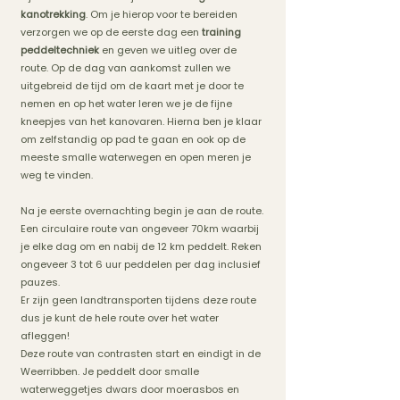
kanotrekking
. Om je hierop voor te bereiden
verzorgen we op de eerste dag een
training
peddeltechniek
en geven we uitleg over de
route. Op de dag van aankomst zullen we
uitgebreid de tijd om de kaart met je door te
nemen en op het water leren we je de fijne
kneepjes van het kanovaren. Hierna ben je klaar
om zelfstandig op pad te gaan en ook op de
meeste smalle waterwegen en open meren je
weg te vinden.
Na je eerste overnachting begin je aan de route.
Een circulaire route van ongeveer 70km waarbij
je elke dag om en nabij de 12 km peddelt. Reken
ongeveer 3 tot 6 uur peddelen per dag inclusief
pauzes.
Er zijn geen landtransporten tijdens deze route
dus je kunt de hele route over het water
afleggen!
Deze route van contrasten start en eindigt in de
Weerribben.
Je peddelt door smalle
waterweggetjes dwars door moerasbos en