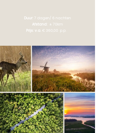
Duur:
7 dagen/ 6 nachten
Afstand:
± 70km
Prijs: v.a.
€ 360,00 p.p.