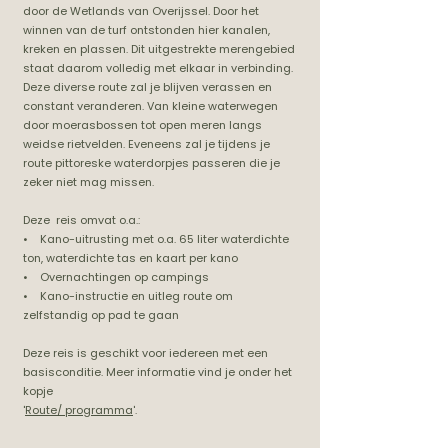
door de Wetlands van Overijssel. Door het
winnen van de turf ontstonden hier kanalen,
kreken en plassen. Dit uitgestrekte merengebied
staat daarom volledig met elkaar in verbinding.
Deze diverse route zal je blijven verassen en
constant veranderen. Van kleine waterwegen
door moerasbossen tot open meren langs
weidse rietvelden. Eveneens zal je tijdens je
route pittoreske waterdorpjes passeren die je
zeker niet mag missen.
Deze reis omvat o.a.:
• Kano-uitrusting met o.a. 65 liter waterdichte
ton, waterdichte tas en kaart per kano
• Overnachtingen op campings
• Kano-instructie en uitleg route om
zelfstandig op pad te gaan
Deze reis is geschikt voor iedereen met een
basisconditie. Meer informatie vind je onder het
kopje
'
Route/ programma
'.