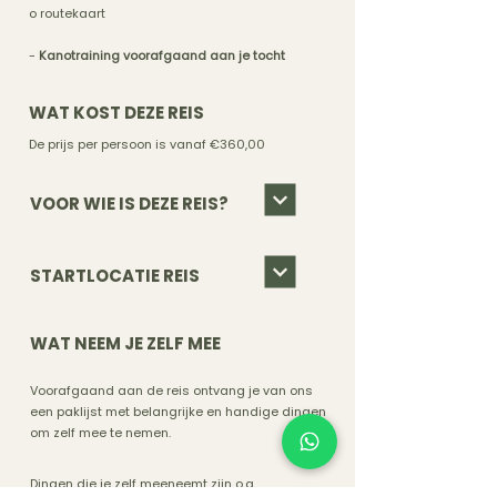
o routekaart
-
Kanotraining voorafgaand aan je tocht
WAT KOST DEZE REIS
De prijs per persoon is vanaf
€360
,00
VOOR WIE IS DEZE REIS?
STARTLOCATIE REIS
WAT NEEM JE ZELF MEE
Voorafgaand aan de reis ontvang je van ons
een paklijst met belangrijke en handige dingen
om zelf mee te nemen.
Dingen die je zelf meeneemt zijn o.a.