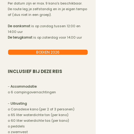
Per datum zijn er max. 9 kano's beschikbaar.
De route leg je zelfstandig en in je eigen tempo
af (dus niet in een groep).
De aankomst
is op zondag tussen 12:00 en
14:00 uur
De terugkomst
is op zaterdag voor 14.00 uur
BOEKEN 2026
INCLUSIEF BIJ DEZE REIS
-
Accommodatie
:
o 6 campingovernachtingen
-
Uitrusting
o Canadese kano (per 2 of 3 personen)
o 65 liter waterdichte ton (per kano)
o 60 liter waterdichte tas (per kano)
o peddels
o zwemvest