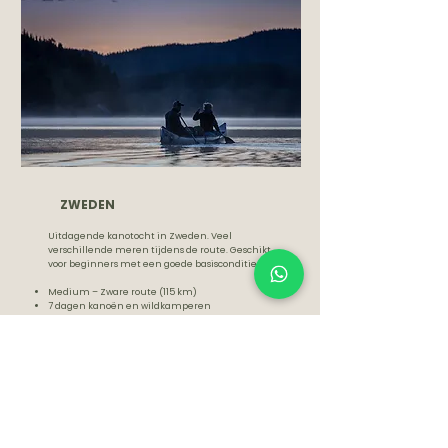
ZWEDEN
Uitdagende kanotocht in Zweden. Veel
verschillende meren tijdens de route. Geschikt
voor beginners met een goede basisconditie.
Medium – Zware route (115 km)
7 dagen kanoën en wildkamperen
Royal Class busreis of
eigen vervoer
Natuurreservaat tijdens de route
Veel verschillende meren
'Into the wild'-ervaring: ★★★★
EIGEN VERVOER | vanaf € 370
ROYAL CLASS BUSREIS | vanaf € 570