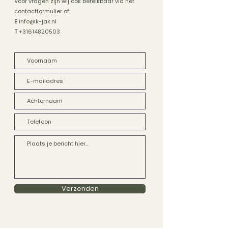
Voor vragen zijn wij ook bereikbaar via het
contactformulier of:
E
info@k-jak.nl
T
+31614820503
Verzenden