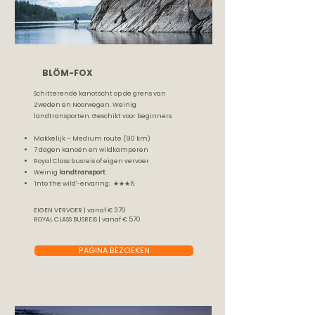
BLÖM-FOX
Schitterende kanotocht op de grens van
Zweden en Noorwegen. Weinig
landtransporten. Geschikt voor beginners.
Makkelijk – Medium route (90 km)
7 dagen kanoën en wildkamperen
Royal Class busreis of eigen vervoer
Weinig
landtransport
'Into the wild'-ervaring: ★★★½
EIGEN VERVOER | vanaf € 370
ROYAL CLASS BUSREIS | vanaf € 570
PAGINA BEZOEKEN